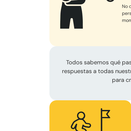
No d
pers
mome
Todos sabemos qué pasa
respuestas a todas nuestr
para cr