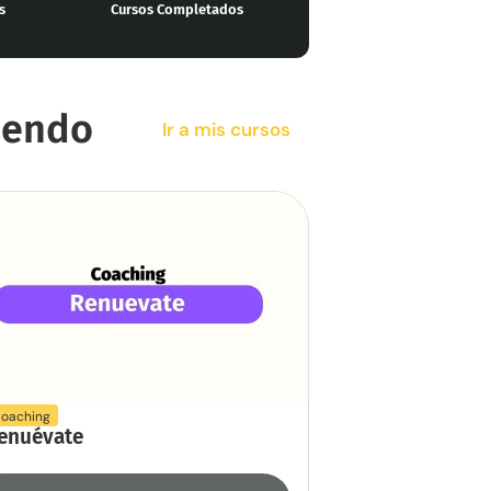
s
Cursos Completados
endo​
Ir a mis cursos
oaching
enuévate