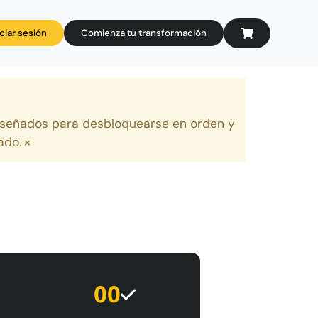
iciar sesión
Comienza tu transformación
diseñados para desbloquearse en orden y
×
ado.
00