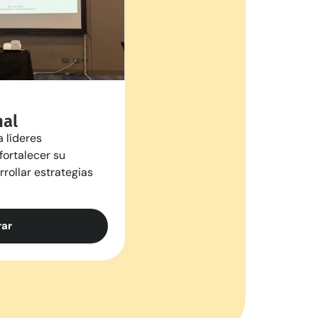
nal
 líderes
ortalecer su
rollar estrategias
rar