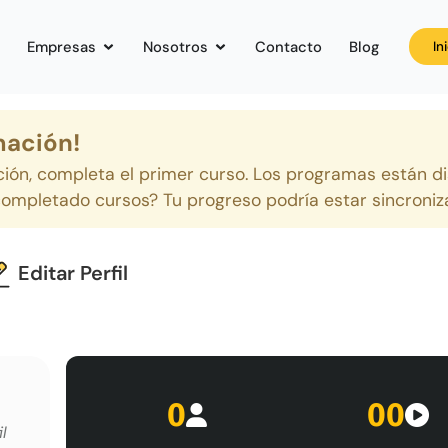
Empresas
Nosotros
Contacto
Blog
In
mación!
ción, completa el primer curso. Los programas están 
 completado cursos? Tu progreso podría estar sincroniz
Editar Perfil
0
00
l