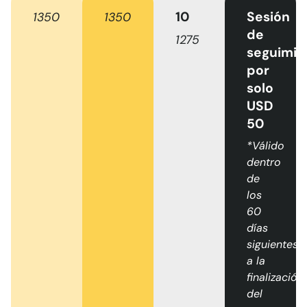
10
Sesión
1350
1350
de
1275
seguimie
por
solo
USD
50
*Válido
dentro
de
los
60
días
siguientes
a la
finalización
del