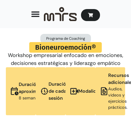
Programa de
Coaching
Bioneuroemoción®
Workshop empresarial enfocado en emociones,
decisiones estratégicas y liderazgo empático
Recursos
adicionale
Duración
Duración
Audios,
de cada
Modalidad
aproximada
videos y
sesión
8 semanas
ejercicios
prácticos.